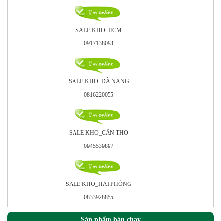
SALE KHO_HCM
0917138093
SALE KHO_ÐÀ NANG
0816220055
SALE KHO_CÂN THO
0945539897
SALE KHO_HAI PHÒNG
0833928855
Sản phẩm bán chạy