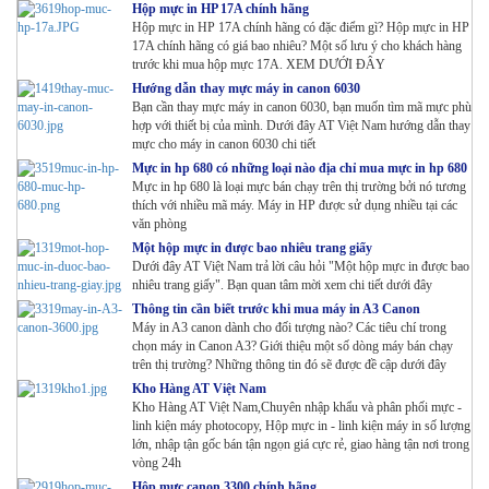
Hộp mực in HP 17A chính hãng
Hộp mực in HP 17A chính hãng có đặc điểm gì? Hộp mực in HP
17A chính hãng có giá bao nhiêu? Một số lưu ý cho khách hàng
trước khi mua hộp mực 17A. XEM DƯỚI ĐÂY
Hướng dẫn thay mực máy in canon 6030
Bạn cần thay mực máy in canon 6030, bạn muốn tìm mã mực phù
hợp với thiết bị của mình. Dưới đây AT Việt Nam hướng dẫn thay
mực cho máy in canon 6030 chi tiết
Mực in hp 680 có những loại nào địa chỉ mua mực in hp 680
Mực in hp 680 là loại mực bán chạy trên thị trường bởi nó tương
thích với nhiều mã máy. Máy in HP được sử dụng nhiều tại các
văn phòng
Một hộp mực in được bao nhiêu trang giấy
Dưới đây AT Việt Nam trả lời câu hỏi "Một hộp mực in được bao
nhiêu trang giấy". Bạn quan tâm mời xem chi tiết dưới đây
Thông tin cần biết trước khi mua máy in A3 Canon
Máy in A3 canon dành cho đối tượng nào? Các tiêu chí trong
chọn máy in Canon A3? Giới thiệu một số dòng máy bán chạy
trên thị trường? Những thông tin đó sẽ được đề cập dưới đây
Kho Hàng AT Việt Nam
Kho Hàng AT Việt Nam,Chuyên nhập khẩu và phân phối mực -
linh kiện máy photocopy, Hộp mực in - linh kiện máy in số lượng
lớn, nhập tận gốc bán tận ngọn giá cực rẻ, giao hàng tận nơi trong
vòng 24h
Hộp mực canon 3300 chính hãng