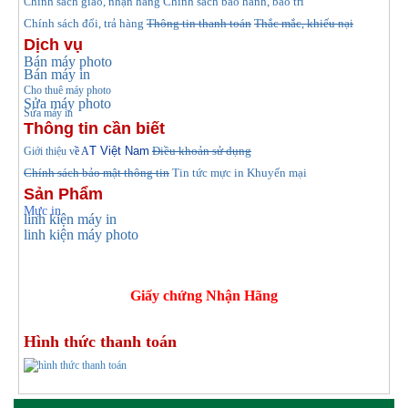
hính sách giao, nhận hàng
Chính sách bảo hành, bảo trì
C
Chính sách đổi, trả hàng
Thông tin thanh toán
Thắc mắc, khiếu nại
Dịch vụ
Bán máy photo
Bán máy in
Cho thuê máy photo
Sửa máy photo
Sửa máy in
Thông tin cần biết
T Việt Nam
Điều khoản sử dụng
Giới thiệu v
ề A
Chính sách bảo mật thông tin
Tin tức
mực in Khuyến mại
Sản Phẩm
Mực in
linh kiện máy in
linh kiện máy photo
Giấy chứng Nhận Hãng
Hình thức thanh toán