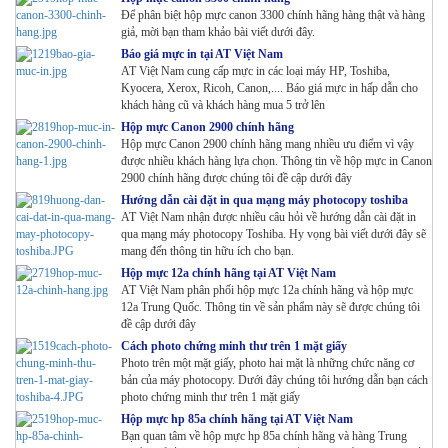
Để phân biệt hộp mực canon 3300 chính hãng hàng thật và hàng
giả, mời bạn tham khảo bài viết dưới đây.
Báo giá mực in tại AT Việt Nam
AT Việt Nam cung cấp mực in các loại máy HP, Toshiba,
Kyocera, Xerox, Ricoh, Canon,.... Báo giá mực in hấp dẫn cho
khách hàng cũ và khách hàng mua 5 trở lên
Hộp mực Canon 2900 chính hãng
Hộp mực Canon 2900 chính hãng mang nhiều ưu điểm vì vậy
được nhiều khách hàng lựa chọn. Thông tin về hộp mực in Canon
2900 chính hãng được chúng tôi đề cập dưới đây
Hướng dẫn cài đặt in qua mạng máy photocopy toshiba
AT Việt Nam nhận được nhiều câu hỏi về hướng dẫn cài đặt in
qua mạng máy photocopy Toshiba. Hy vọng bài viết dưới đây sẽ
mang đến thông tin hữu ích cho bạn.
Hộp mực 12a chính hãng tại AT Việt Nam
AT Việt Nam phân phối hộp mực 12a chính hãng và hộp mực
12a Trung Quốc. Thông tin về sản phẩm này sẽ được chúng tôi
đề cập dưới đây
Cách photo chứng minh thư trên 1 mặt giấy
Photo trên một mặt giấy, photo hai mặt là những chức năng cơ
bản của máy photocopy. Dưới đây chúng tôi hướng dẫn bạn cách
photo chứng minh thư trên 1 mặt giấy
Hộp mực hp 85a chính hãng tại AT Việt Nam
Bạn quan tâm về hộp mực hp 85a chính hãng và hàng Trung