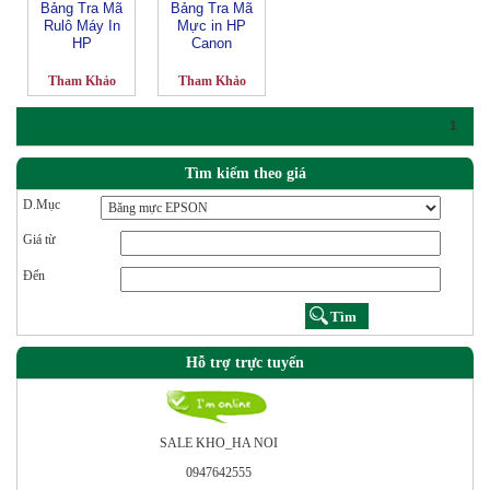
Bảng Tra Mã
Bảng Tra Mã
Rulô Máy In
Mực in HP
HP
Canon
Tham Khảo
Tham Khảo
1
Tìm kiếm theo giá
D.Mục
Giá từ
Đến
Hỗ trợ trực tuyến
SALE KHO_HA NOI
0947642555