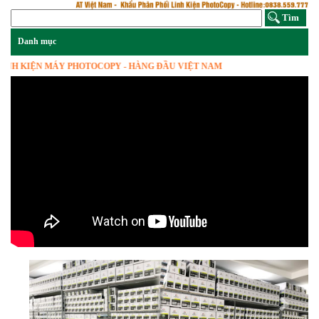
H KIỆN MÁY PHOTOCOPY - HÀNG ĐẦU VIỆT NAM
Previous
Next