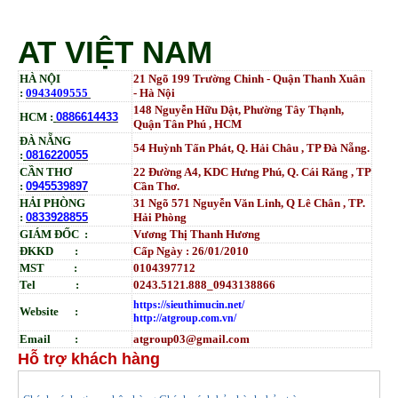
AT VIỆT NAM
HÀ NỘI
21 Ngõ 199 Trường Chinh - Quận Thanh Xuân
:
0943409555
- Hà Nội
148 Nguyễn Hữu Dật, Phường Tây Thạnh,
HCM :
0886614433
Quận Tân Phú , HCM
ĐÀ NẴNG
54 Huỳnh Tấn Phát, Q. Hải Châu , TP Đà Nẵng.
:
0816220055
CẦN THƠ
22 Đường A4, KDC Hưng Phú, Q. Cái Răng , TP
:
0945539897
Cần Thơ.
HẢI PHÒNG
31
Ngõ
571 Nguyễn Văn Linh, Q Lê Chân , TP.
:
0833928855
Hải Phòng
GIÁM ĐỐC :
Vương Thị Thanh Hương
ĐKKD :
Cấp Ngày : 26/01/2010
MST :
0104397712
Tel :
0243.5121.888_0943138866
https://sieuthimucin.net/
Website :
http://atgroup.com.vn/
Email :
atgroup03@gmail.com
Hỗ trợ khách hàng