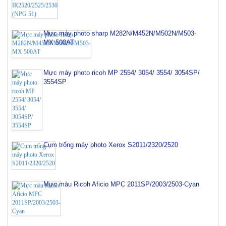
Mực máy photo sharp M282N/M452N/M502N/M503-
MX 500AT
Mực máy photo ricoh MP 2554/ 3054/ 3554/ 3054SP/
3554SP
Cụm trống máy photo Xerox S2011/2320/2520
Mực màu Ricoh Aficio MPC 2011SP/2003/2503-Cyan
Mực Photocopy Kyocera TASKalfa 4002i/5002i/6002i-