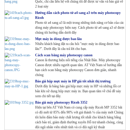
Quốc, chỉ cần liên hệ với chúng tôi để được tư vấn và báo giá về
2 loại này
Hướng dẫn cách photo từ a4 sang a3 trên máy photocopy
Ricoh
Photo từ a4 sang a3 là một trong những tính năng cơ bản của các
dòng máy photocopy hiện nay. Cách photo từ a4 sang a3 sẽ được
chúng tôi hướng dẫn dưới đây
Mực máy in dùng được bao lâu
Nhiều khách hàng đặt ra câu hỏi "mực máy in dùng được bao
lâu?". Dưới đây là câu trả lời cho bạn.
Cách scan bằng máy photocopy canon
Canon là thương hiệu nổi tiếng của Nhật Bản. Máy photocopy
Canon được nhiều người quan tâm. AT Việt Nam sẽ hướng dẫn
bạn cách scan bằng máy photocopy Canon đơn giản, nhanh
chóng
Báo giá hộp mực máy in HP giá tốt nhất thị trường
Dưới đây là bảng báo giá hộp mực máy in HP và những lỗi cơ
bản khi sử dụng hộp mực máy in. Bạn quan tâm về chủ đề này
xem chi tiết tại đây.
Báo giá máy photocopy Ricoh 3352
Hiện tại bên AT Việt Nam có cung cấp máy Ricoh MP 3352 bãi
có độ mới từ 85% đến 90% với giá thành ¼ của máy mới Chúng
tôi luôn đảm bảo máy chất lượng tốt nhất cho khách hàng bằng
cách bảo trì, giám định thường xuyên Hỗ trợ nhanh chóng, cùng
đội ngũ nhân viên nhiệt tình và có đội ngũ kỹ thuật