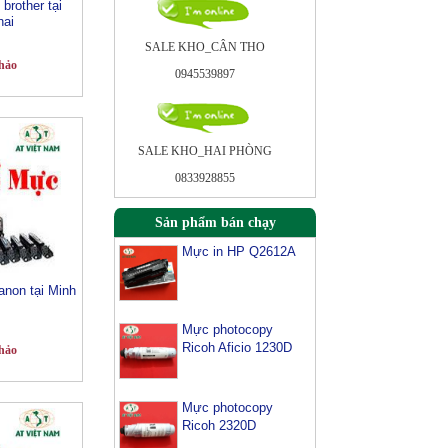
brother tại
hai
SALE KHO_CÂN THO
hảo
0945539897
SALE KHO_HAI PHÒNG
0833928855
Sản phẩm bán chạy
Mực in HP Q2612A
non tại Minh
Mực photocopy
Ricoh Aficio 1230D
hảo
Mực photocopy
Ricoh 2320D