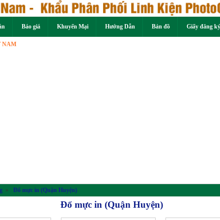
án
Báo giá
Khuyến Mại
Hướng Dẫn
Bản đồ
Giấy đăng k
Previous
g
»
Đổ mực in (Quận Huyện)
Đổ mực in (Quận Huyện)