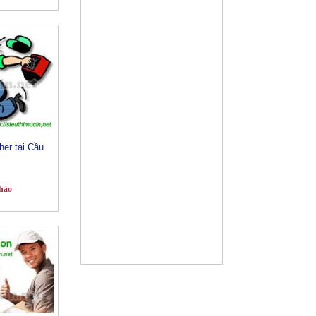
her tại Cầu
hảo