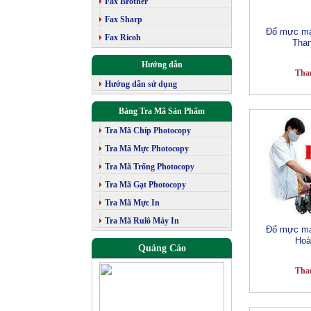
Fax Brother
Fax Sharp
Đổ mực máy
Fax Ricoh
Tha
Hướng dẫn
Tha
Hướng dẫn sử dụng
Bảng Tra Mã Sản Phẩm
Tra Mã Chíp Photocopy
Tra Mã Mực Photocopy
Tra Mã Trống Photocopy
Tra Mã Gạt Photocopy
Tra Mã Mực In
Tra Mã Rulô Máy In
Đổ mực máy
Hoà
Quảng Cáo
Tha