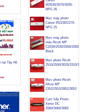
Canon
IR3530/3570/3035-
hảo
NPG 26
Mực máy photo
Canon IR2230/2270-
NPG 25
Mực máy photo
màu Ricoh MP
C2030/2530/2550/2050-
Black
Mực máy photo
Mực photo Ricoh
Canon
 tại Tây Hồ
2510/2550/3025/3310/3350/3352/3353
IR2520/2525/2530
(NPG 51)
hảo
Mực máy photo
Mực photo Ricoh
sharp
Aficio MP
M282N/M452N/M502N/M503-
2352/2553/2852/3053
MX 500AT
Cụm Sấy Photo
Mực máy photo
Xerox DC
ricoh MP 2554/
2060/3060/3065
3054/ 3554/