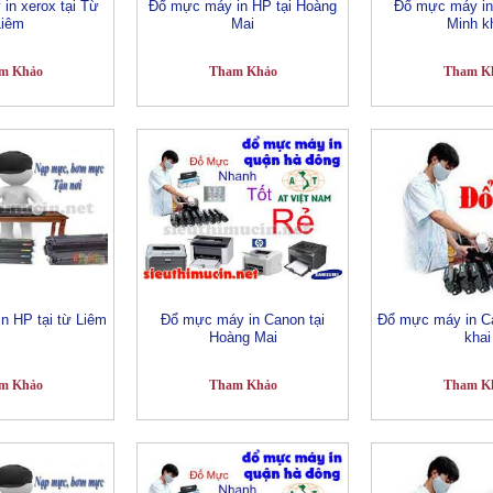
in xerox tại Từ
Đổ mực máy in HP tại Hoàng
Đổ mực máy in 
Liêm
Mai
Minh k
m Khảo
Tham Khảo
Tham K
n HP tại từ Liêm
Đổ mực máy in Canon tại
Đổ mực máy in Ca
Hoàng Mai
khai
m Khảo
Tham Khảo
Tham K