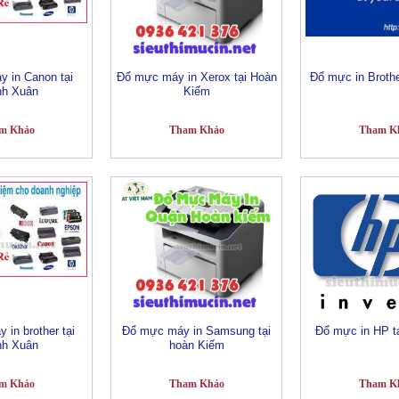
 in Canon tại
Đổ mực máy in Xerox tại Hoàn
Đổ mực in Brothe
nh Xuân
Kiếm
m Khảo
Tham Khảo
Tham K
in brother tại
Đổ mực máy in Samsung tại
Đổ mực in HP t
nh Xuân
hoàn Kiếm
m Khảo
Tham Khảo
Tham K