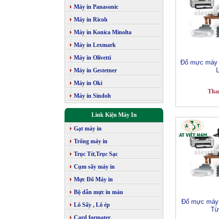
Máy in Panasonic
Máy in Ricoh
Máy in Konica Minolta
Máy in Lexmark
Máy in Olivetti
Đổ mực máy i
Máy in Gestetner
Máy in Oki
Tha
Máy in Sindoh
Link Kiện Máy In
Gạt máy in
Trống máy in
Trục Từ,Trục Sạc
Cụm sấy máy in
Mực Đổ Máy in
Bộ dẫn mực in màu
Đổ mực máy 
Lô Sấy , Lô ép
Từ
Card formater