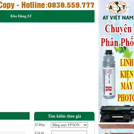
ý
Kho Hàng AT
Next
Tìm kiếm theo giá
D.Mục
Giá từ