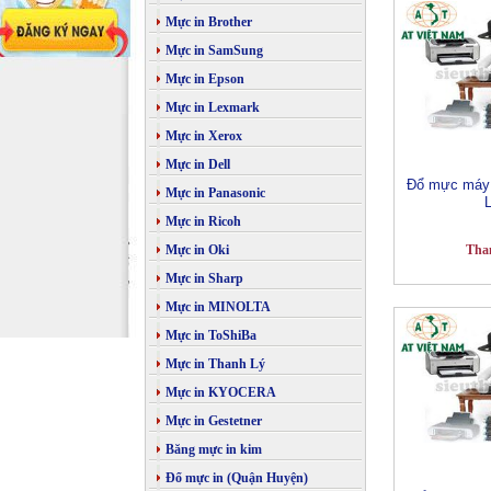
Mực in Brother
Mực in SamSung
Mực in Epson
Mực in Lexmark
Mực in Xerox
Mực in Dell
Đổ mực máy 
Mực in Panasonic
Mực in Ricoh
Mực in Oki
Tha
Mực in Sharp
Mực in MINOLTA
Mực in ToShiBa
Mực in Thanh Lý
Mực in KYOCERA
Mực in Gestetner
Băng mực in kim
Đổ mực in (Quận Huyện)