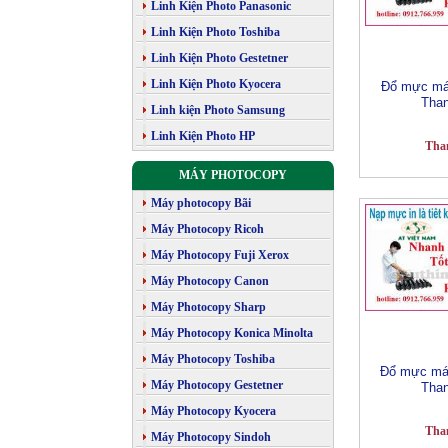
Linh Kiện Photo Panasonic
Linh Kiện Photo Toshiba
Linh Kiện Photo Gestetner
Linh Kiện Photo Kyocera
Đổ mực máy
Tha
Linh kiện Photo Samsung
Linh Kiện Photo HP
Tha
MÁY PHOTOCOPY
Máy photocopy Bãi
Máy Photocopy Ricoh
Máy Photocopy Fuji Xerox
Máy Photocopy Canon
Máy Photocopy Sharp
Máy Photocopy Konica Minolta
Máy Photocopy Toshiba
Đổ mực máy 
Máy Photocopy Gestetner
Tha
Máy Photocopy Kyocera
Tha
Máy Photocopy Sindoh