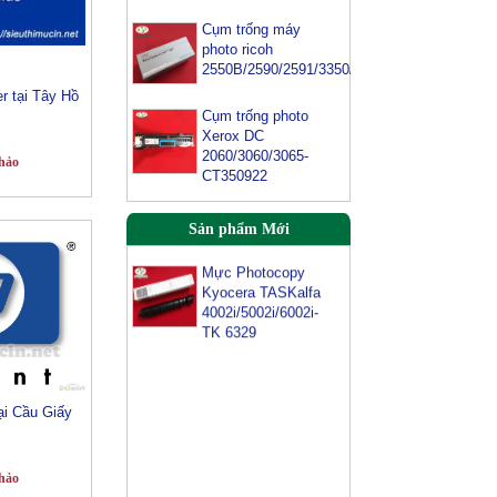
3054SP/ 3554SP
Cụm trống máy
photo ricoh
Cụm trống máy
2550B/2590/2591/3350/3352
photo Xerox
S2011/2320/2520
r tại Tây Hồ
Cụm trống photo
Xerox DC
Mực màu Ricoh
2060/3060/3065-
Aficio MPC
hảo
CT350922
2011SP/2003/2503-
Cyan
Sản phẩm Mới
Mực Photocopy
Kyocera TASKalfa
4002i/5002i/6002i-
TK 6329
ại Cầu Giấy
hảo