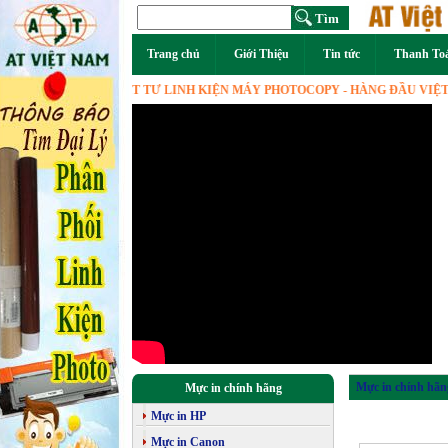
Trang chủ
Giới Thiệu
Tin tức
Thanh To
 PHOTOCOPY VẬT TƯ LINH KIỆN MÁY PHOTOCOPY - HÀNG ĐẦU VIỆT NAM
Mực in chính hãn
Mực in chính hãng
Mực in HP
Mực in Canon