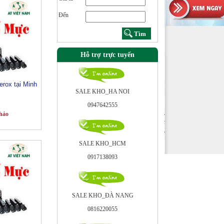
Đến
Hỗ trợ trực tuyến
rox tại Minh
SALE KHO_HA NOI
0947642555
hảo
SALE KHO_HCM
0917138093
SALE KHO_ÐÀ NANG
0816220055