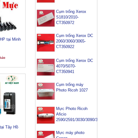
Cụm trống Xerox
S1810/2010-
CT350972
Cụm trống Xerox DC
HP tại Minh
2060/3060/3065-
CT350922
hảo
Cụm trống Xerox DC
4070/5070-
CT350941
Cụm trống máy
Photo Ricoh 1027
Mực Photo Ricoh
Aficio
2590/2591/3030/3090/3391
tại Tây Hồ
Mực máy photo