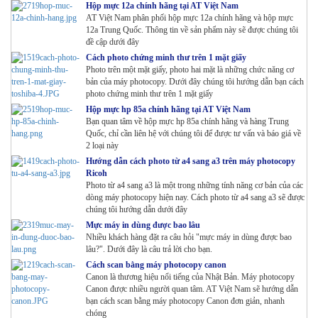
Hộp mực 12a chính hãng tại AT Việt Nam
AT Việt Nam phân phối hộp mực 12a chính hãng và hộp mực
12a Trung Quốc. Thông tin về sản phẩm này sẽ được chúng tôi
đề cập dưới đây
Cách photo chứng minh thư trên 1 mặt giấy
Photo trên một mặt giấy, photo hai mặt là những chức năng cơ
bản của máy photocopy. Dưới đây chúng tôi hướng dẫn bạn cách
photo chứng minh thư trên 1 mặt giấy
Hộp mực hp 85a chính hãng tại AT Việt Nam
Bạn quan tâm về hộp mực hp 85a chính hãng và hàng Trung
Quốc, chỉ cần liên hệ với chúng tôi để được tư vấn và báo giá về
2 loại này
Hướng dẫn cách photo từ a4 sang a3 trên máy photocopy
Ricoh
Photo từ a4 sang a3 là một trong những tính năng cơ bản của các
dòng máy photocopy hiện nay. Cách photo từ a4 sang a3 sẽ được
chúng tôi hướng dẫn dưới đây
Mực máy in dùng được bao lâu
Nhiều khách hàng đặt ra câu hỏi "mực máy in dùng được bao
lâu?". Dưới đây là câu trả lời cho bạn.
Cách scan bằng máy photocopy canon
Canon là thương hiệu nổi tiếng của Nhật Bản. Máy photocopy
Canon được nhiều người quan tâm. AT Việt Nam sẽ hướng dẫn
bạn cách scan bằng máy photocopy Canon đơn giản, nhanh
chóng