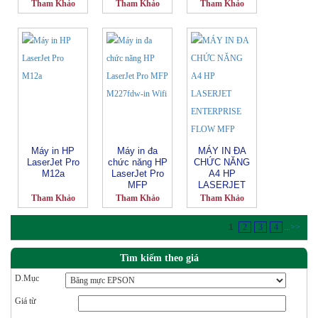
M227sdn-
ENTERPRISE
Tham Khảo
Tham Khảo
Tham Khảo
G3Q74A
MFP M630F
Máy in HP
Máy in đa
MÁY IN ĐA
LaserJet Pro
chức năng HP
CHỨC NĂNG
M12a
LaserJet Pro
A4 HP
MFP
LASERJET
M227fdw-in
ENTERPRISE
Tham Khảo
Tham Khảo
Tham Khảo
Wifi
FLOW MFP
M630Z
1
2
3
4
...
>>
Tìm kiếm theo giá
D.Mục
Giá từ