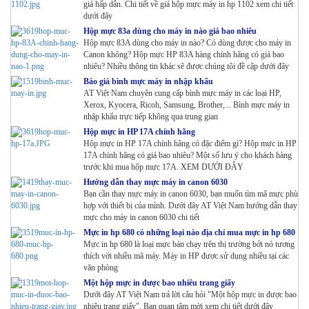
giá hấp dẫn. Chi tiết về giá hộp mực máy in hp 1102 xem chi tiết
dưới đây
Hộp mực 83a dùng cho máy in nào giá bao nhiêu
Hộp mực 83A dùng cho máy in nào? Có dùng được cho máy in
Canon không? Hộp mực HP 83A hàng chính hãng có giá bao
nhiêu? Nhiều thông tin khác sẽ được chúng tôi đề cập dưới đây
Báo giá bình mực máy in nhập khẩu
AT Việt Nam chuyên cung cấp bình mực máy in các loại HP,
Xerox, Kyocera, Ricoh, Samsung, Brother,... Bình mực máy in
nhập khẩu trực tiếp không qua trung gian
Hộp mực in HP 17A chính hãng
Hộp mực in HP 17A chính hãng có đặc điểm gì? Hộp mực in HP
17A chính hãng có giá bao nhiêu? Một số lưu ý cho khách hàng
trước khi mua hộp mực 17A. XEM DƯỚI ĐÂY
Hướng dẫn thay mực máy in canon 6030
Bạn cần thay mực máy in canon 6030, bạn muốn tìm mã mực phù
hợp với thiết bị của mình. Dưới đây AT Việt Nam hướng dẫn thay
mực cho máy in canon 6030 chi tiết
Mực in hp 680 có những loại nào địa chỉ mua mực in hp 680
Mực in hp 680 là loại mực bán chạy trên thị trường bởi nó tương
thích với nhiều mã máy. Máy in HP được sử dụng nhiều tại các
văn phòng
Một hộp mực in được bao nhiêu trang giấy
Dưới đây AT Việt Nam trả lời câu hỏi "Một hộp mực in được bao
nhiêu trang giấy". Bạn quan tâm mời xem chi tiết dưới đây