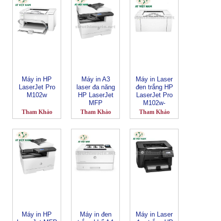
Máy in HP
Máy in A3
Máy in Laser
LaserJet Pro
laser đa năng
đen trắng HP
M102w
HP LaserJet
LaserJet Pro
MFP
M102w-
M436NDA
G3Q35A-in
Tham Khảo
Tham Khảo
Tham Khảo
W7U02A
Wifi
Máy in HP
Máy in đen
Máy in Laser