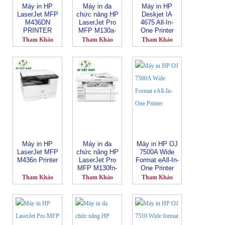
Máy in HP
Máy in đa
Máy in HP
LaserJet MFP
chức năng HP
Deskjet IA
M436DN
LaserJet Pro
4675 All-In-
PRINTER
MFP M130a-
One Printer
G3Q57A
Tham Khảo
Tham Khảo
Tham Khảo
Máy in HP
Máy in đa
Máy in HP OJ
LaserJet MFP
chức năng HP
7500A Wide
M436n Printer
LaserJet Pro
Format eAll-In-
MFP M130fn-
One Printer
G3Q59
Tham Khảo
Tham Khảo
Tham Khảo