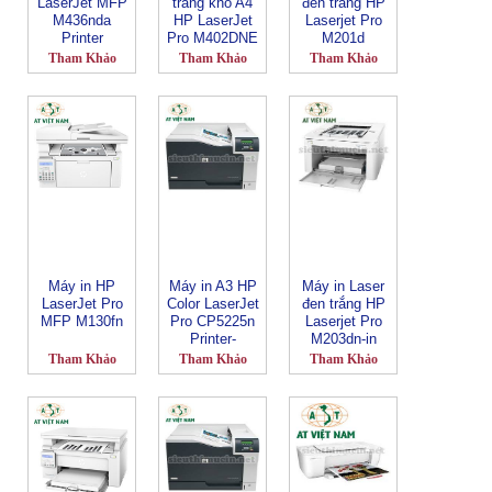
LaserJet MFP
trắng khổ A4
đen trắng HP
M436nda
HP LaserJet
Laserjet Pro
Printer
Pro M402DNE
M201d
C5F92A
CF455A-in đảo
Tham Khảo
Tham Khảo
Tham Khảo
mặt
Máy in HP
Máy in A3 HP
Máy in Laser
LaserJet Pro
Color LaserJet
đen trắng HP
MFP M130fn
Pro CP5225n
Laserjet Pro
Printer-
M203dn-in
CE711A
mạng-đảo mặt
Tham Khảo
Tham Khảo
Tham Khảo