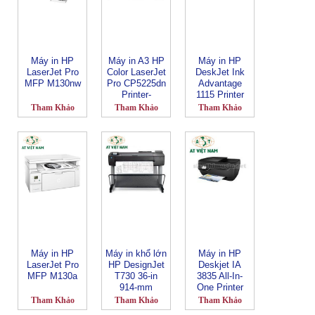
Máy in HP
Máy in A3 HP
Máy in HP
LaserJet Pro
Color LaserJet
DeskJet Ink
MFP M130nw
Pro CP5225dn
Advantage
Printer-
1115 Printer
CE712A
Tham Khảo
Tham Khảo
Tham Khảo
Máy in HP
Máy in khổ lớn
Máy in HP
LaserJet Pro
HP DesignJet
Deskjet IA
MFP M130a
T730 36-in
3835 All-In-
914-mm
One Printer
Printer
Tham Khảo
Tham Khảo
Tham Khảo
F9A29A