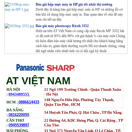
Báo giá hộp mực máy in HP giá tốt nhất thị trường
Dưới đây là bảng báo giá hộp mực máy in HP và những lỗi cơ
bản khi sử dụng hộp mực máy in. Bạn quan tâm về chủ đề này
xem chi tiết tại đây.
Báo giá máy photocopy Ricoh 3352
Hiện tại bên AT Việt Nam có cung cấp máy Ricoh MP 3352 bãi
có độ mới từ 85% đến 90% với giá thành ¼ của máy mới Chúng
tôi luôn đảm bảo máy chất lượng tốt nhất cho khách hàng bằng
cách bảo trì, giám định thường xuyên Hỗ trợ nhanh chóng, cùng
đội ngũ nhân viên nhiệt tình và có đội ngũ kỹ thuật
AT VIỆT NAM
HÀ NỘI
21 Ngõ 199 Trường Chinh - Quận Thanh Xuân
:
0943409555
- Hà Nội
148 Nguyễn Hữu Dật, Phường Tây Thạnh,
HCM :
0886614433
Quận Tân Phú , HCM
ĐÀ NẴNG
54 Huỳnh Tấn Phát, Q. Hải Châu , TP Đà Nẵng.
:
0816220055
CẦN THƠ
22 Đường A4, KDC Hưng Phú, Q. Cái Răng , TP
:
0945539897
Cần Thơ.
HẢI PHÒNG
31
Ngõ
571 Nguyễn Văn Linh, Q Lê Chân , TP.