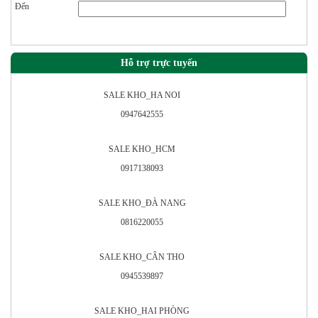
Đến
Hỗ trợ trực tuyến
SALE KHO_HA NOI
0947642555
SALE KHO_HCM
0917138093
SALE KHO_ÐÀ NANG
0816220055
SALE KHO_CÂN THO
0945539897
SALE KHO_HAI PHÒNG