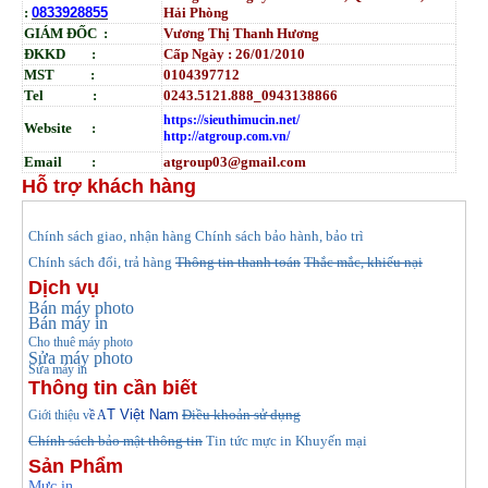
:
0833928855
Hải Phòng
GIÁM ĐỐC :
Vương Thị Thanh Hương
ĐKKD :
Cấp Ngày : 26/01/2010
MST :
0104397712
Tel :
0243.5121.888_0943138866
https://sieuthimucin.net/
Website :
http://atgroup.com.vn/
Email :
atgroup03@gmail.com
Hỗ trợ khách hàng
hính sách giao, nhận hàng
Chính sách bảo hành, bảo trì
C
Chính sách đổi, trả hàng
Thông tin thanh toán
Thắc mắc, khiếu nại
Dịch vụ
Bán máy photo
Bán máy in
Cho thuê máy photo
Sửa máy photo
Sửa máy in
Thông tin cần biết
T Việt Nam
Điều khoản sử dụng
Giới thiệu v
ề A
Chính sách bảo mật thông tin
Tin tức
mực in Khuyến mại
Sản Phẩm
Mực in