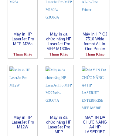
Máy in HP
Máy in đa
Máy in HP OJ
LaserJet Pro
chức năng HP
7510 Wide
MFP M26a
LaserJet Pro
format All-In-
MFP M130fw-
One Printer
G3Q60A
Tham Khảo
Tham Khảo
Tham Khảo
Máy in HP
Máy in đa
MÁY IN ĐA
LaserJet Pro
chức năng HP
CHỨC NĂNG
M12W
LaserJet Pro
A4 HP
MFP
LASERJET