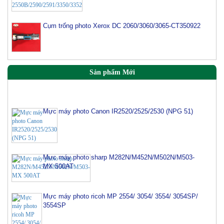
Cụm trống photo Xerox DC 2060/3060/3065-CT350922
Sản phẩm Mới
Mực máy photo Canon IR2520/2525/2530 (NPG 51)
Mực máy photo sharp M282N/M452N/M502N/M503-
MX 500AT
Mực máy photo ricoh MP 2554/ 3054/ 3554/ 3054SP/
3554SP