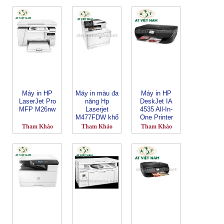
Máy in HP
Máy in màu đa
Máy in HP
LaserJet Pro
năng Hp
DeskJet IA
MFP M26nw
Laserjet
4535 All-In-
M477FDW khổ
One Printer
A4
Tham Khảo
Tham Khảo
Tham Khảo