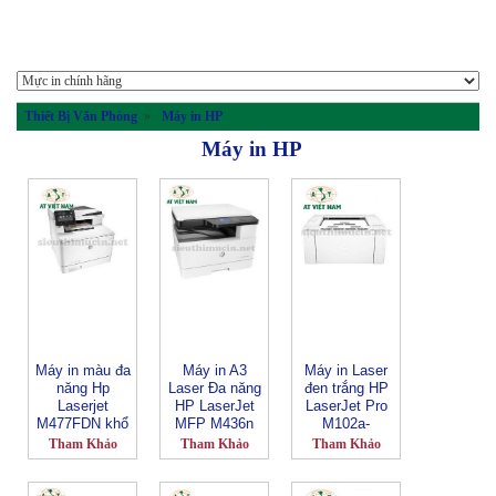
Thiết Bị Văn Phòng
»
Máy in HP
Máy in HP
Máy in màu đa
Máy in A3
Máy in Laser
năng Hp
Laser Đa năng
đen trắng HP
Laserjet
HP LaserJet
LaserJet Pro
M477FDN khổ
MFP M436n
M102a-
A4
W7U01A
G3Q34A
Tham Khảo
Tham Khảo
Tham Khảo