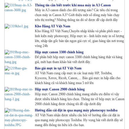
Thông tin cần biết trước khi mua máy in A3 Canon
Máy in A3 canon dành cho đối tượng nào? Các tiêu chí trong
chọn máy in Canon A3? Giới thiệu một số dòng máy bán chạy
trên thị trường? Những thông tin đó sẽ được đề cập dưới đây
Kho Hàng AT Việt Nam
Kho Hàng AT Việt Nam,Chuyên nhập khẩu và phân phối mực -
linh kiện máy photocopy, Hộp mực in - linh kiện máy in số lượng
lớn, nhập tận gốc bán tận ngọn giá cực rẻ, giao hàng tận nơi trong
vòng 24h
Hộp mực canon 3300 chính hãng
Để phân biệt hộp mực canon 3300 chính hãng hàng thật và hàng
giả, mời bạn tham khảo bài viết dưới đây.
Báo giá mực in tại AT Việt Nam
AT Việt Nam cung cấp mực in các loại máy HP, Toshiba,
Kyocera, Xerox, Ricoh, Canon,.... Báo giá mực in hấp dẫn cho
khách hàng cũ và khách hàng mua 5 trở lên
Hộp mực Canon 2900 chính hãng
Hộp mực Canon 2900 chính hãng mang nhiều ưu điểm vì vậy
được nhiều khách hàng lựa chọn. Thông tin về hộp mực in Canon
2900 chính hãng được chúng tôi đề cập dưới đây
Hướng dẫn cài đặt in qua mạng máy photocopy toshiba
AT Việt Nam nhận được nhiều câu hỏi về hướng dẫn cài đặt in
qua mạng máy photocopy Toshiba. Hy vọng bài viết dưới đây sẽ
mang đến thông tin hữu ích cho bạn.