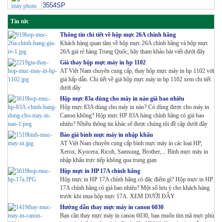
Tin tức
Thông tin chi tiết về hộp mực 26A chính hãng
Khách hàng quan tâm về hộp mực 26A chính hãng và hộp mực
26A giá rẻ hàng Trung Quốc, hãy tham khảo bài viết dưới đây
Cụm trống máy photo Xerox S2011/2320/2520
Giá thay hộp mực máy in hp 1102
AT Việt Nam chuyên cung cấp, thay hộp mực máy in hp 1102 với
giá hấp dẫn. Chi tiết về giá hộp mực máy in hp 1102 xem chi tiết
dưới đây
Mực màu Ricoh Aficio MPC 2011SP/2003/2503-Cyan
Hộp mực 83a dùng cho máy in nào giá bao nhiêu
Hộp mực 83A dùng cho máy in nào? Có dùng được cho máy in
Canon không? Hộp mực HP 83A hàng chính hãng có giá bao
nhiêu? Nhiều thông tin khác sẽ được chúng tôi đề cập dưới đây
Báo giá bình mực máy in nhập khẩu
Mực Photocopy Kyocera TASKalfa 4002i/5002i/6002i-
AT Việt Nam chuyên cung cấp bình mực máy in các loại HP,
TK 6329
Xerox, Kyocera, Ricoh, Samsung, Brother,... Bình mực máy in
nhập khẩu trực tiếp không qua trung gian
Hộp mực in HP 17A chính hãng
Hộp mực in HP 17A chính hãng có đặc điểm gì? Hộp mực in HP
17A chính hãng có giá bao nhiêu? Một số lưu ý cho khách hàng
trước khi mua hộp mực 17A. XEM DƯỚI ĐÂY
Hướng dẫn thay mực máy in canon 6030
Bạn cần thay mực máy in canon 6030, bạn muốn tìm mã mực phù