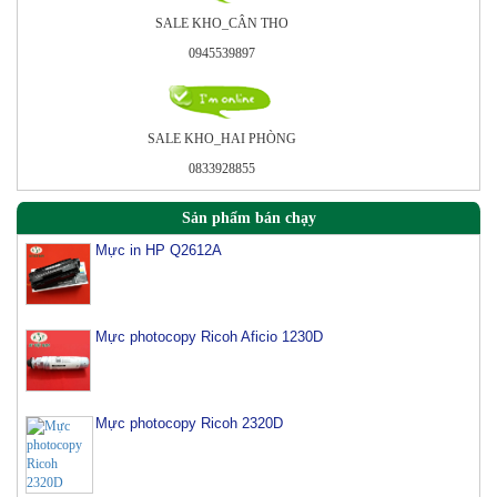
SALE KHO_CÂN THO
0945539897
SALE KHO_HAI PHÒNG
0833928855
Sản phẩm bán chạy
Mực in HP Q2612A
Mực photocopy Ricoh Aficio 1230D
Mực photocopy Ricoh 2320D