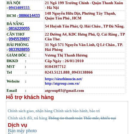
HÀ NỘI
21 Ngõ 199 Trường Chinh - Quận Thanh Xuân
:
0943409555
- Hà Nội
148 Nguyễn Hữu Dật, Phường Tây Thạnh,
HCM :
0886614433
Quận Tân Phú , HCM
ĐÀ NẴNG
54 Huỳnh Tấn Phát, Q. Hải Châu , TP Đà Nẵng.
:
0816220055
CẦN THƠ
22 Đường A4, KDC Hưng Phú, Q. Cái Răng , TP
:
0945539897
Cần Thơ.
HẢI PHÒNG
31
Ngõ
571 Nguyễn Văn Linh, Q Lê Chân , TP.
:
0833928855
Hải Phòng
GIÁM ĐỐC :
Vương Thị Thanh Hương
ĐKKD :
Cấp Ngày : 26/01/2010
MST :
0104397712
Tel :
0243.5121.888_0943138866
https://sieuthimucin.net/
Website :
http://atgroup.com.vn/
Email :
atgroup03@gmail.com
Hỗ trợ khách hàng
hính sách giao, nhận hàng
Chính sách bảo hành, bảo trì
C
Chính sách đổi, trả hàng
Thông tin thanh toán
Thắc mắc, khiếu nại
Dịch vụ
Bán máy photo