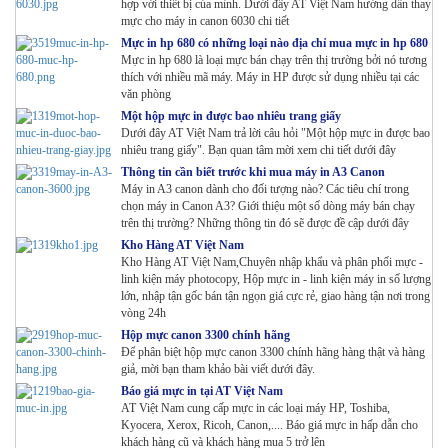
hợp với thiết bị của mình. Dưới đây AT Việt Nam hướng dẫn thay
mực cho máy in canon 6030 chi tiết
Mực in hp 680 có những loại nào địa chỉ mua mực in hp 680
Mực in hp 680 là loại mực bán chạy trên thị trường bởi nó tương
thích với nhiều mã máy. Máy in HP được sử dụng nhiều tại các
văn phòng
Một hộp mực in được bao nhiêu trang giấy
Dưới đây AT Việt Nam trả lời câu hỏi "Một hộp mực in được bao
nhiêu trang giấy". Bạn quan tâm mời xem chi tiết dưới đây
Thông tin cần biết trước khi mua máy in A3 Canon
Máy in A3 canon dành cho đối tượng nào? Các tiêu chí trong
chọn máy in Canon A3? Giới thiệu một số dòng máy bán chạy
trên thị trường? Những thông tin đó sẽ được đề cập dưới đây
Kho Hàng AT Việt Nam
Kho Hàng AT Việt Nam,Chuyên nhập khẩu và phân phối mực -
linh kiện máy photocopy, Hộp mực in - linh kiện máy in số lượng
lớn, nhập tận gốc bán tận ngọn giá cực rẻ, giao hàng tận nơi trong
vòng 24h
Hộp mực canon 3300 chính hãng
Để phân biệt hộp mực canon 3300 chính hãng hàng thật và hàng
giả, mời bạn tham khảo bài viết dưới đây.
Báo giá mực in tại AT Việt Nam
AT Việt Nam cung cấp mực in các loại máy HP, Toshiba,
Kyocera, Xerox, Ricoh, Canon,.... Báo giá mực in hấp dẫn cho
khách hàng cũ và khách hàng mua 5 trở lên