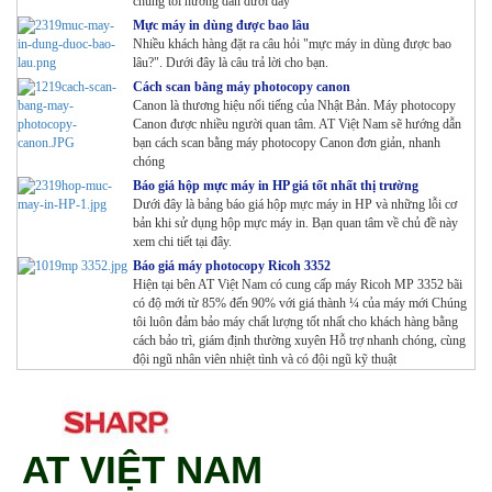
chúng tôi hướng dẫn dưới đây
Mực máy in dùng được bao lâu
Nhiều khách hàng đặt ra câu hỏi "mực máy in dùng được bao
lâu?". Dưới đây là câu trả lời cho bạn.
Cách scan bằng máy photocopy canon
Canon là thương hiệu nổi tiếng của Nhật Bản. Máy photocopy
Canon được nhiều người quan tâm. AT Việt Nam sẽ hướng dẫn
bạn cách scan bằng máy photocopy Canon đơn giản, nhanh
chóng
Báo giá hộp mực máy in HP giá tốt nhất thị trường
Dưới đây là bảng báo giá hộp mực máy in HP và những lỗi cơ
bản khi sử dụng hộp mực máy in. Bạn quan tâm về chủ đề này
xem chi tiết tại đây.
Báo giá máy photocopy Ricoh 3352
Hiện tại bên AT Việt Nam có cung cấp máy Ricoh MP 3352 bãi
có độ mới từ 85% đến 90% với giá thành ¼ của máy mới Chúng
tôi luôn đảm bảo máy chất lượng tốt nhất cho khách hàng bằng
cách bảo trì, giám định thường xuyên Hỗ trợ nhanh chóng, cùng
đội ngũ nhân viên nhiệt tình và có đội ngũ kỹ thuật
AT VIỆT NAM