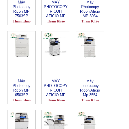
Máy
MÁY
Máy
Photocopy
PHOTOCOPY
Photocopy
Ricoh MP
RICOH
Ricoh Aficio
7503SP
AFICIO MP
MP 3054
6055SP
Tham Khảo
Tham Khảo
Tham Khảo
Máy
MÁY
Máy
Photocopy
PHOTOCOPY
photocopy
Ricoh MP
RICOH
Ricoh Aficio
6503SP
AFICIO MP
Mp 3554
3055SP
Tham Khảo
Tham Khảo
Tham Khảo