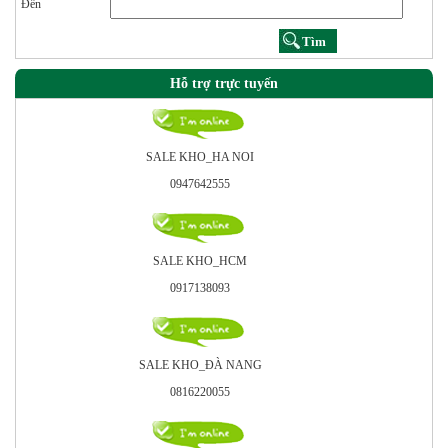
Đến
Hỗ trợ trực tuyến
SALE KHO_HA NOI
0947642555
SALE KHO_HCM
0917138093
SALE KHO_ÐÀ NANG
0816220055