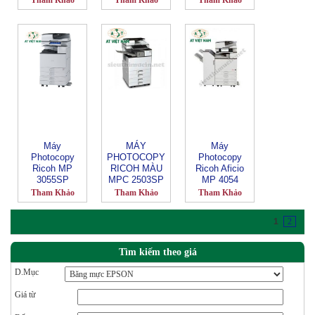
Tham Khảo
Tham Khảo
Tham Khảo
Máy
MÁY
Máy
Photocopy
PHOTOCOPY
Photocopy
Ricoh MP
RICOH MÀU
Ricoh Aficio
3055SP
MPC 2503SP
MP 4054
Tham Khảo
Tham Khảo
Tham Khảo
1
2
Tìm kiếm theo giá
D.Mục
Giá từ