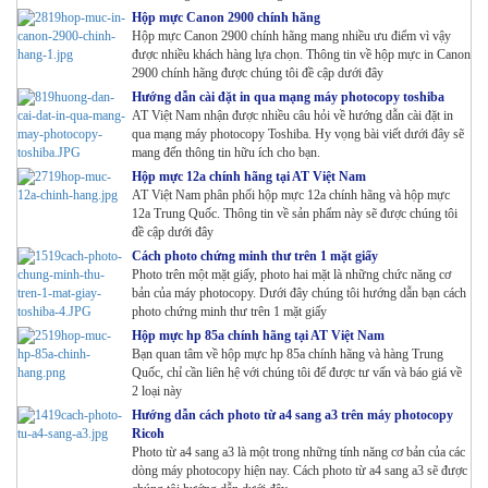
Hộp mực Canon 2900 chính hãng
Hộp mực Canon 2900 chính hãng mang nhiều ưu điểm vì vậy
được nhiều khách hàng lựa chọn. Thông tin về hộp mực in Canon
2900 chính hãng được chúng tôi đề cập dưới đây
Hướng dẫn cài đặt in qua mạng máy photocopy toshiba
AT Việt Nam nhận được nhiều câu hỏi về hướng dẫn cài đặt in
qua mạng máy photocopy Toshiba. Hy vọng bài viết dưới đây sẽ
mang đến thông tin hữu ích cho bạn.
Hộp mực 12a chính hãng tại AT Việt Nam
AT Việt Nam phân phối hộp mực 12a chính hãng và hộp mực
12a Trung Quốc. Thông tin về sản phẩm này sẽ được chúng tôi
đề cập dưới đây
Cách photo chứng minh thư trên 1 mặt giấy
Photo trên một mặt giấy, photo hai mặt là những chức năng cơ
bản của máy photocopy. Dưới đây chúng tôi hướng dẫn bạn cách
photo chứng minh thư trên 1 mặt giấy
Hộp mực hp 85a chính hãng tại AT Việt Nam
Bạn quan tâm về hộp mực hp 85a chính hãng và hàng Trung
Quốc, chỉ cần liên hệ với chúng tôi để được tư vấn và báo giá về
2 loại này
Hướng dẫn cách photo từ a4 sang a3 trên máy photocopy
Ricoh
Photo từ a4 sang a3 là một trong những tính năng cơ bản của các
dòng máy photocopy hiện nay. Cách photo từ a4 sang a3 sẽ được