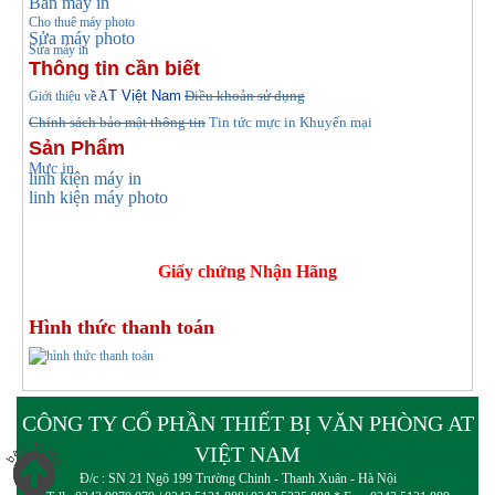
Bán máy in
Cho thuê máy photo
Sửa máy photo
Sửa máy in
Thông tin cần biết
T Việt Nam
Điều khoản sử dụng
Giới thiệu v
ề A
Chính sách bảo mật thông tin
Tin tức
mực in Khuyến mại
Sản Phẩm
Mực in
linh kiện máy in
linh kiện máy photo
Giấy chứng Nhận Hãng
Hình thức thanh toán
CÔNG TY CỔ PHẦN THIẾT BỊ VĂN PHÒNG AT
VIỆT NAM
Đ/c : SN 21 Ngõ 199 Trường Chinh - Thanh Xuân - Hà Nội