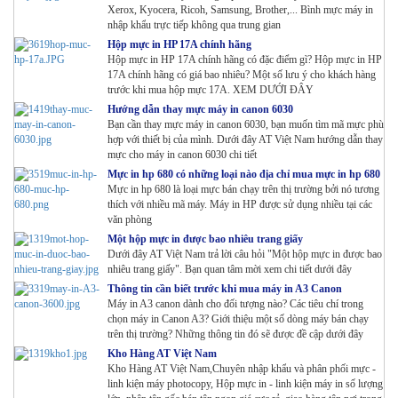
Mực Photocopy Kyocera TASKalfa 4002i/5002i/6002i-
Xerox, Kyocera, Ricoh, Samsung, Brother,... Bình mực máy in
TK 6329
nhập khẩu trực tiếp không qua trung gian
Hộp mực in HP 17A chính hãng
Hộp mực in HP 17A chính hãng có đặc điểm gì? Hộp mực in HP
17A chính hãng có giá bao nhiêu? Một số lưu ý cho khách hàng
trước khi mua hộp mực 17A. XEM DƯỚI ĐÂY
Hướng dẫn thay mực máy in canon 6030
Bạn cần thay mực máy in canon 6030, bạn muốn tìm mã mực phù
hợp với thiết bị của mình. Dưới đây AT Việt Nam hướng dẫn thay
mực cho máy in canon 6030 chi tiết
Mực in hp 680 có những loại nào địa chỉ mua mực in hp 680
Mực in hp 680 là loại mực bán chạy trên thị trường bởi nó tương
thích với nhiều mã máy. Máy in HP được sử dụng nhiều tại các
văn phòng
Một hộp mực in được bao nhiêu trang giấy
Dưới đây AT Việt Nam trả lời câu hỏi "Một hộp mực in được bao
nhiêu trang giấy". Bạn quan tâm mời xem chi tiết dưới đây
Thông tin cần biết trước khi mua máy in A3 Canon
Máy in A3 canon dành cho đối tượng nào? Các tiêu chí trong
chọn máy in Canon A3? Giới thiệu một số dòng máy bán chạy
trên thị trường? Những thông tin đó sẽ được đề cập dưới đây
Kho Hàng AT Việt Nam
Kho Hàng AT Việt Nam,Chuyên nhập khẩu và phân phối mực -
linh kiện máy photocopy, Hộp mực in - linh kiện máy in số lượng