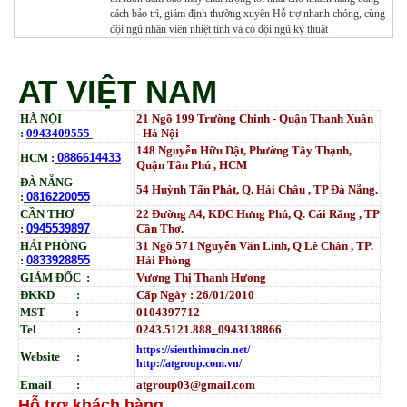
cách bảo trì, giám định thường xuyên Hỗ trợ nhanh chóng, cùng
đội ngũ nhân viên nhiệt tình và có đội ngũ kỹ thuật
AT VIỆT NAM
HÀ NỘI
21 Ngõ 199 Trường Chinh - Quận Thanh Xuân
:
0943409555
- Hà Nội
148 Nguyễn Hữu Dật, Phường Tây Thạnh,
HCM :
0886614433
Quận Tân Phú , HCM
ĐÀ NẴNG
54 Huỳnh Tấn Phát, Q. Hải Châu , TP Đà Nẵng.
:
0816220055
CẦN THƠ
22 Đường A4, KDC Hưng Phú, Q. Cái Răng , TP
:
0945539897
Cần Thơ.
HẢI PHÒNG
31
Ngõ
571 Nguyễn Văn Linh, Q Lê Chân , TP.
:
0833928855
Hải Phòng
GIÁM ĐỐC :
Vương Thị Thanh Hương
ĐKKD :
Cấp Ngày : 26/01/2010
MST :
0104397712
Tel :
0243.5121.888_0943138866
https://sieuthimucin.net/
Website :
http://atgroup.com.vn/
Email :
atgroup03@gmail.com
Hỗ trợ khách hàng