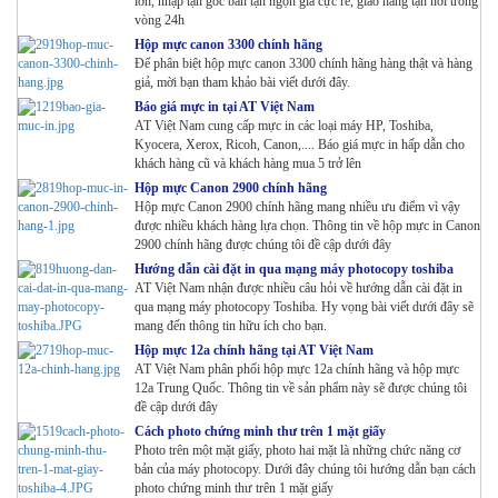
lớn, nhập tận gốc bán tận ngọn giá cực rẻ, giao hàng tận nơi trong
vòng 24h
Hộp mực canon 3300 chính hãng
Để phân biệt hộp mực canon 3300 chính hãng hàng thật và hàng
giả, mời bạn tham khảo bài viết dưới đây.
Báo giá mực in tại AT Việt Nam
AT Việt Nam cung cấp mực in các loại máy HP, Toshiba,
Kyocera, Xerox, Ricoh, Canon,.... Báo giá mực in hấp dẫn cho
khách hàng cũ và khách hàng mua 5 trở lên
Hộp mực Canon 2900 chính hãng
Hộp mực Canon 2900 chính hãng mang nhiều ưu điểm vì vậy
được nhiều khách hàng lựa chọn. Thông tin về hộp mực in Canon
2900 chính hãng được chúng tôi đề cập dưới đây
Hướng dẫn cài đặt in qua mạng máy photocopy toshiba
AT Việt Nam nhận được nhiều câu hỏi về hướng dẫn cài đặt in
qua mạng máy photocopy Toshiba. Hy vọng bài viết dưới đây sẽ
mang đến thông tin hữu ích cho bạn.
Hộp mực 12a chính hãng tại AT Việt Nam
AT Việt Nam phân phối hộp mực 12a chính hãng và hộp mực
12a Trung Quốc. Thông tin về sản phẩm này sẽ được chúng tôi
đề cập dưới đây
Cách photo chứng minh thư trên 1 mặt giấy
Photo trên một mặt giấy, photo hai mặt là những chức năng cơ
bản của máy photocopy. Dưới đây chúng tôi hướng dẫn bạn cách
photo chứng minh thư trên 1 mặt giấy