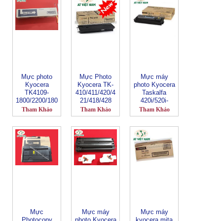
Mực photo
Mực Photo
Mực máy
Kyocera
Kyocera TK-
photo Kyocera
TK4109-
410/411/420/4
Taskalfa
1800/2200/180
21/418/428
420i/520i-
1/2201
TK715/719
Tham Khảo
Tham Khảo
Tham Khảo
Mực
Mực máy
Mực máy
Photocopy
photo Kyocera
kyocera mita