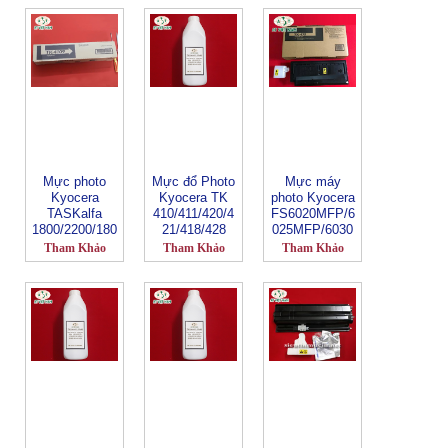
Mực photo
Mực đổ Photo
Mực máy
Kyocera
Kyocera TK
photo Kyocera
TASKalfa
410/411/420/4
FS6020MFP/6
1800/2200/180
21/418/428
025MFP/6030
1/2201-TK
MFP-TK 479
Tham Khảo
Tham Khảo
Tham Khảo
4109