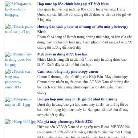
Hộp mực hp 85a chính hãng tại AT Việt Nam
Bạn quan tâm về hộp mực hp 85a chính hãng và hàng Trung
Quốc, chỉ cần liên hệ với chúng tôi để được tư vấn và báo giá về
2 loại này
Hướng dẫn cách photo từ a4 sang a3 trên máy photocopy
Ricoh
Photo từ a4 sang a3 là một trong những tính năng cơ bản của các
dòng máy photocopy hiện nay. Cách photo từ a4 sang a3 sẽ được
chúng tôi hướng dẫn dưới đây
Mực máy in dùng được bao lâu
Nhiều khách hàng đặt ra câu hỏi "mực máy in dùng được bao
lâu?". Dưới đây là câu trả lời cho bạn.
Cách scan bằng máy photocopy canon
Canon là thương hiệu nổi tiếng của Nhật Bản. Máy photocopy
Canon được nhiều người quan tâm. AT Việt Nam sẽ hướng dẫn
bạn cách scan bằng máy photocopy Canon đơn giản, nhanh
chóng
Báo giá hộp mực máy in HP giá tốt nhất thị trường
Dưới đây là bảng báo giá hộp mực máy in HP và những lỗi cơ
bản khi sử dụng hộp mực máy in. Bạn quan tâm về chủ đề này
xem chi tiết tại đây.
Báo giá máy photocopy Ricoh 3352
Hiện tại bên AT Việt Nam có cung cấp máy Ricoh MP 3352 bãi
có độ mới từ 85% đến 90% với giá thành ¼ của máy mới Chúng
tôi luôn đảm bảo máy chất lượng tốt nhất cho khách hàng bằng