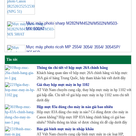
Mực máy photo sharp M282N/M452N/M502N/M503-
MX 500AT
Mực máy photo ricoh MP 2554/ 3054/ 3554/ 3054SP/
3554SP
Tin tức
Thông tin chi tiết về hộp mực 26A chính hãng
Khách hàng quan tâm về hộp mực 26A chính hãng và hộp mực
26A giá rẻ hàng Trung Quốc, hãy tham khảo bài viết dưới đây
Giá thay hộp mực máy in hp 1102
Cụm trống máy photo Xerox S2011/2320/2520
AT Việt Nam chuyên cung cấp, thay hộp mực máy in hp 1102 với
giá hấp dẫn. Chi tiết về giá hộp mực máy in hp 1102 xem chi tiết
dưới đây
Hộp mực 83a dùng cho máy in nào giá bao nhiêu
Mực màu Ricoh Aficio MPC 2011SP/2003/2503-Cyan
Hộp mực 83A dùng cho máy in nào? Có dùng được cho máy in
Canon không? Hộp mực HP 83A hàng chính hãng có giá bao
nhiêu? Nhiều thông tin khác sẽ được chúng tôi đề cập dưới đây
Báo giá bình mực máy in nhập khẩu
AT Việt Nam chuyên cung cấp bình mực máy in các loại HP,