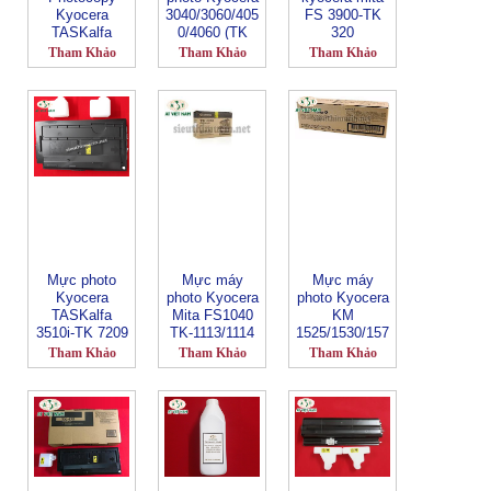
Kyocera
3040/3060/405
FS 3900-TK
TASKalfa
0/4060 (TK
320
3011i TK 7119
679)
Tham Khảo
Tham Khảo
Tham Khảo
Mực photo
Mực máy
Mực máy
Kyocera
photo Kyocera
photo Kyocera
TASKalfa
Mita FS1040
KM
3510i-TK 7209
TK-1113/1114
1525/1530/157
0/2030/2070
Tham Khảo
Tham Khảo
Tham Khảo