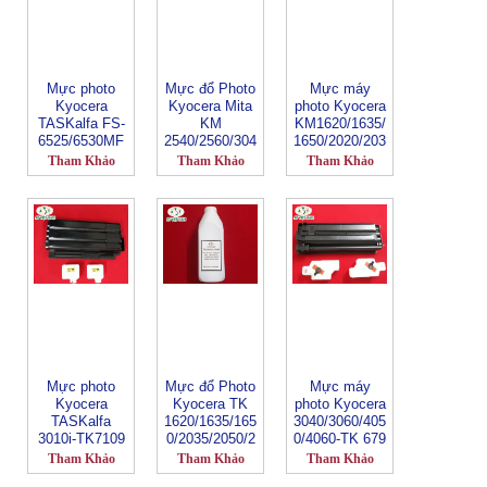
Mực photo
Mực đổ Photo
Mực máy
Kyocera
Kyocera Mita
photo Kyocera
TASKalfa FS-
KM
KM1620/1635/
6525/6530MF
2540/2560/304
1650/2020/203
P-TK479
0/3060
5/2050-TK 410
Tham Khảo
Tham Khảo
Tham Khảo
Mực photo
Mực đổ Photo
Mực máy
Kyocera
Kyocera TK
photo Kyocera
TASKalfa
1620/1635/165
3040/3060/405
3010i-TK7109
0/2035/2050/2
0/4060-TK 679
550
Tham Khảo
Tham Khảo
Tham Khảo