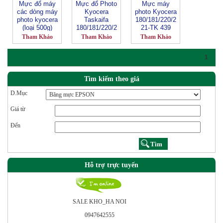
Mực đổ máy
Mực đổ Photo
Mực máy
các dòng máy
Kyocera
photo Kyocera
photo kyocera
Taskaifa
180/181/220/2
(loại 500g)
180/181/220/2
21-TK 439
21
Tham Khảo
Tham Khảo
Tham Khảo
1
Tìm kiếm theo giá
D.Mục
Giá từ
Đến
Hỗ trợ trực tuyến
SALE KHO_HA NOI
0947642555