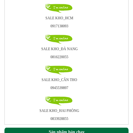
SALE KHO_HCM
0917138093
SALE KHO_ÐÀ NANG
0816220055
SALE KHO_CÂN THO
0945539897
SALE KHO_HAI PHÒNG
0833928855
Sản phẩm bán chạy