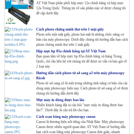
AT Việt Nam phân phối hộp mực 12a chính hãng và hộp mực
12a Trung Quốc. Thông tin về sản phẩm này sẽ được chúng tôi
đề cập dưới đây
Cách photo chứng minh thư trên 1 mặt giấy
Photo trên một mặt giấy, photo hai mặt là những chức năng cơ
bản của máy photocopy. Dưới đây chúng tôi hướng dẫn bạn cách
photo chứng minh thư trên 1 mặt giấy
Hộp mực hp 85a chính hãng tại AT Việt Nam
Bạn quan tâm về hộp mực hp 85a chính hãng và hàng Trung
Quốc, chỉ cần liên hệ với chúng tôi để được tư vấn và báo giá về
2 loại này
Hướng dẫn cách photo từ a4 sang a3 trên máy photocopy
Ricoh
Photo từ a4 sang a3 là một trong những tính năng cơ bản của các
dòng máy photocopy hiện nay. Cách photo từ a4 sang a3 sẽ được
chúng tôi hướng dẫn dưới đây
Mực máy in dùng được bao lâu
Nhiều khách hàng đặt ra câu hỏi "mực máy in dùng được bao
lâu?". Dưới đây là câu trả lời cho bạn.
Cách scan bằng máy photocopy canon
Canon là thương hiệu nổi tiếng của Nhật Bản. Máy photocopy
Canon được nhiều người quan tâm. AT Việt Nam sẽ hướng dẫn
bạn cách scan bằng máy photocopy Canon đơn giản, nhanh