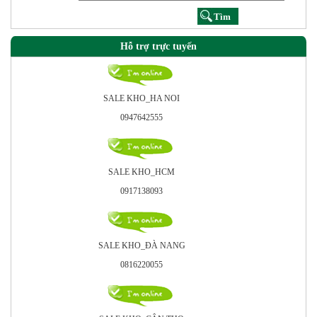
Hỗ trợ trực tuyến
SALE KHO_HA NOI
0947642555
SALE KHO_HCM
0917138093
SALE KHO_ÐÀ NANG
0816220055