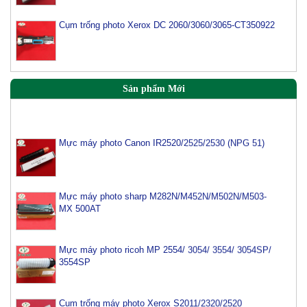
Cụm trống photo Xerox DC 2060/3060/3065-CT350922
Sản phẩm Mới
Mực máy photo Canon IR2520/2525/2530 (NPG 51)
Mực máy photo sharp M282N/M452N/M502N/M503-
MX 500AT
Mực máy photo ricoh MP 2554/ 3054/ 3554/ 3054SP/
3554SP
Cụm trống máy photo Xerox S2011/2320/2520