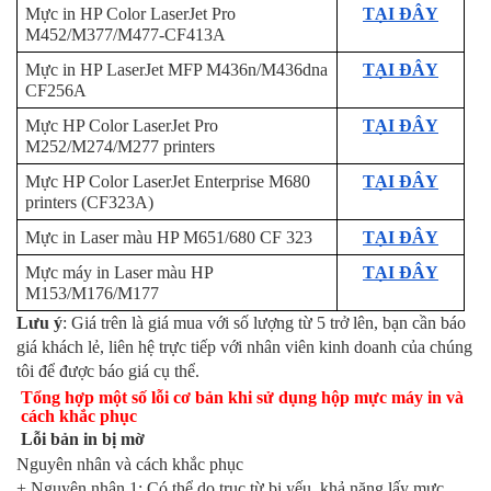
Mực in HP Color LaserJet Pro 
TẠI ĐÂY
M452/M377/M477-CF413A
Mực in HP LaserJet MFP M436n/M436dna 
TẠI ĐÂY
CF256A
Mực HP Color LaserJet Pro 
TẠI ĐÂY
M252/M274/M277 printers 
Mực HP Color LaserJet Enterprise M680 
TẠI ĐÂY
printers (CF323A)
Mực in Laser màu HP M651/680 CF 323
TẠI ĐÂY
Mực máy in Laser màu HP 
TẠI ĐÂY
M153/M176/M177
Lưu ý
: Giá trên là giá mua với số lượng từ 5 trở lên, bạn cần báo 
giá khách lẻ, liên hệ trực tiếp với nhân viên kinh doanh của chúng 
tôi để được báo giá cụ thể.
Tổng hợp một số lỗi cơ bản khi sử dụng hộp mực máy in và 
cách khắc phục
Lỗi bản in bị mờ
Nguyên nhân và cách khắc phục
+ Nguyên nhân 1: Có thể do trục từ bị yếu, khả năng lấy mực 