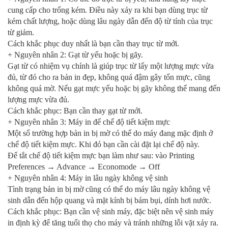
cung cấp cho trống kém. Điều này xảy ra khi bạn dùng trục từ 
kém chất lượng, hoặc dùng lâu ngày dẫn đến độ từ tính của trục 
từ giảm. 
Cách khắc phục duy nhất là bạn cần thay trục từ mới.
+ Nguyên nhân 2: Gạt từ yếu hoặc bị gãy.
Gạt từ có nhiệm vụ chính là giúp trục từ lấy một lượng mực vừa 
đủ, từ đó cho ra bản in đẹp, không quá đậm gây tốn mực, cũng 
không quá mờ. Nếu gạt mực yếu hoặc bị gãy không thể mang đến 
lượng mực vừa đủ. 
Cách khắc phục: Bạn cần thay gạt từ mới.
+ Nguyên nhân 3: Máy in để chế độ tiết kiệm mực
Một số trường hợp bản in bị mờ có thể do máy đang mặc định ở 
chế độ tiết kiệm mực. Khi đó bạn cần cài đặt lại chế độ này.
Để tắt chế độ tiết kiệm mực bạn làm như sau: vào Printing 
Preferences → Advance → Economode → Off
+ Nguyên nhân 4: Máy in lâu ngày không vệ sinh
Tình trạng bản in bị mờ cũng có thể do máy lâu ngày không vệ 
sinh dẫn đến hộp quang và mặt kính bị bám bụi, dính hơi nước.
Cách khắc phục: Bạn cần vệ sinh máy, đặc biệt nên vệ sinh máy 
in định kỳ để tăng tuổi thọ cho máy và tránh những lỗi vặt xảy ra.