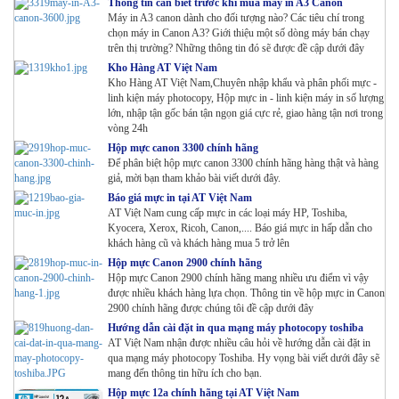
Thông tin cần biết trước khi mua máy in A3 Canon
Máy in A3 canon dành cho đối tượng nào? Các tiêu chí trong
chọn máy in Canon A3? Giới thiệu một số dòng máy bán chạy
trên thị trường? Những thông tin đó sẽ được đề cập dưới đây
Kho Hàng AT Việt Nam
Kho Hàng AT Việt Nam,Chuyên nhập khẩu và phân phối mực -
linh kiện máy photocopy, Hộp mực in - linh kiện máy in số lượng
lớn, nhập tận gốc bán tận ngọn giá cực rẻ, giao hàng tận nơi trong
vòng 24h
Hộp mực canon 3300 chính hãng
Để phân biệt hộp mực canon 3300 chính hãng hàng thật và hàng
giả, mời bạn tham khảo bài viết dưới đây.
Báo giá mực in tại AT Việt Nam
AT Việt Nam cung cấp mực in các loại máy HP, Toshiba,
Kyocera, Xerox, Ricoh, Canon,.... Báo giá mực in hấp dẫn cho
khách hàng cũ và khách hàng mua 5 trở lên
Hộp mực Canon 2900 chính hãng
Hộp mực Canon 2900 chính hãng mang nhiều ưu điểm vì vậy
được nhiều khách hàng lựa chọn. Thông tin về hộp mực in Canon
2900 chính hãng được chúng tôi đề cập dưới đây
Hướng dẫn cài đặt in qua mạng máy photocopy toshiba
AT Việt Nam nhận được nhiều câu hỏi về hướng dẫn cài đặt in
qua mạng máy photocopy Toshiba. Hy vọng bài viết dưới đây sẽ
mang đến thông tin hữu ích cho bạn.
Hộp mực 12a chính hãng tại AT Việt Nam