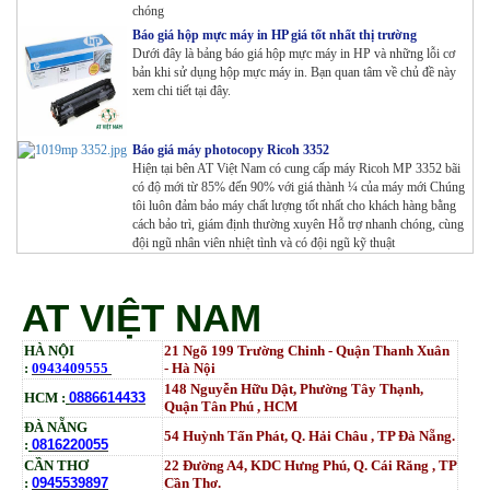
chóng
Báo giá hộp mực máy in HP giá tốt nhất thị trường
Dưới đây là bảng báo giá hộp mực máy in HP và những lỗi cơ
bản khi sử dụng hộp mực máy in. Bạn quan tâm về chủ đề này
xem chi tiết tại đây.
Báo giá máy photocopy Ricoh 3352
Hiện tại bên AT Việt Nam có cung cấp máy Ricoh MP 3352 bãi
có độ mới từ 85% đến 90% với giá thành ¼ của máy mới Chúng
tôi luôn đảm bảo máy chất lượng tốt nhất cho khách hàng bằng
cách bảo trì, giám định thường xuyên Hỗ trợ nhanh chóng, cùng
đội ngũ nhân viên nhiệt tình và có đội ngũ kỹ thuật
AT VIỆT NAM
HÀ NỘI
21 Ngõ 199 Trường Chinh - Quận Thanh Xuân
:
0943409555
- Hà Nội
148 Nguyễn Hữu Dật, Phường Tây Thạnh,
HCM :
0886614433
Quận Tân Phú , HCM
ĐÀ NẴNG
54 Huỳnh Tấn Phát, Q. Hải Châu , TP Đà Nẵng.
:
0816220055
CẦN THƠ
22 Đường A4, KDC Hưng Phú, Q. Cái Răng , TP
:
0945539897
Cần Thơ.