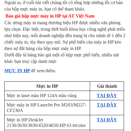
Ngoài ra, ở cuối bài viết chúng tôi có tổng hợp những lỗi cơ bản 
của hộp mực máy in, bạn có thể tham khảo.
Báo giá hộp mực máy in HP tại AT Việt Nam
Các dòng máy in mang thương hiệu HP được nhiều văn phòng 
lựa chọn. Đặc biệt, trong thời buổi khoa học công nghệ phát triển 
như hiện nay, mỗi doanh nghiệp đều trang bị cho mình từ 1 đến 2 
chiếc máy in, tùy theo quy mô. Sự phổ biến của máy in HP kéo 
theo sự đắt hàng của hộp mực máy in HP.
Dưới đây là bảng báo giá một số hộp mực phổ biến, nhiều mã 
khác bạn truy cập danh mực 
MỰC IN HP
để xem thêm.
Mực in HP
Giá thành
Mực in laser màu HP 124A màu vàng
TẠI ĐÂY
Mực máy in HP LaserJet Pro M203/M227-
TẠI ĐÂY
CF230A
Mực in HP DeskJet 
TẠI ĐÂY
2130/3630/3830/4520/4650-HP 63 tricolor