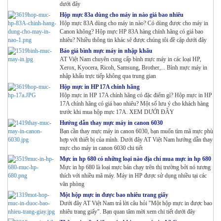
dưới đây
Hộp mực 83a dùng cho máy in nào giá bao nhiêu
Hộp mực 83A dùng cho máy in nào? Có dùng được cho máy in
Canon không? Hộp mực HP 83A hàng chính hãng có giá bao
nhiêu? Nhiều thông tin khác sẽ được chúng tôi đề cập dưới đây
Báo giá bình mực máy in nhập khẩu
AT Việt Nam chuyên cung cấp bình mực máy in các loại HP,
Xerox, Kyocera, Ricoh, Samsung, Brother,... Bình mực máy in
nhập khẩu trực tiếp không qua trung gian
Hộp mực in HP 17A chính hãng
Hộp mực in HP 17A chính hãng có đặc điểm gì? Hộp mực in HP
17A chính hãng có giá bao nhiêu? Một số lưu ý cho khách hàng
trước khi mua hộp mực 17A. XEM DƯỚI ĐÂY
Hướng dẫn thay mực máy in canon 6030
Bạn cần thay mực máy in canon 6030, bạn muốn tìm mã mực phù
hợp với thiết bị của mình. Dưới đây AT Việt Nam hướng dẫn thay
mực cho máy in canon 6030 chi tiết
Mực in hp 680 có những loại nào địa chỉ mua mực in hp 680
Mực in hp 680 là loại mực bán chạy trên thị trường bởi nó tương
thích với nhiều mã máy. Máy in HP được sử dụng nhiều tại các
văn phòng
Một hộp mực in được bao nhiêu trang giấy
Dưới đây AT Việt Nam trả lời câu hỏi "Một hộp mực in được bao
nhiêu trang giấy". Bạn quan tâm mời xem chi tiết dưới đây