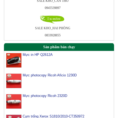
SALE KHO_CÂN THO
0945539897
SALE KHO_HAI PHÒNG
0833928855
Sản phẩm bán chạy
Mực in HP Q2612A
Mực photocopy Ricoh Aficio 1230D
Mực photocopy Ricoh 2320D
Cụm trống Xerox S1810/2010-CT350972