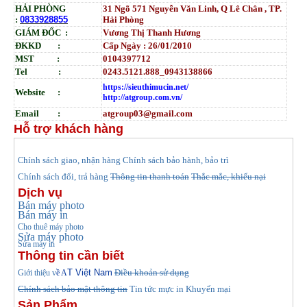
HẢI PHÒNG
31
Ngõ
571 Nguyễn Văn Linh, Q Lê Chân , TP.
:
0833928855
Hải Phòng
GIÁM ĐỐC :
Vương Thị Thanh Hương
ĐKKD :
Cấp Ngày : 26/01/2010
MST :
0104397712
Tel :
0243.5121.888_0943138866
https://sieuthimucin.net/
Website :
http://atgroup.com.vn/
Email :
atgroup03@gmail.com
Hỗ trợ khách hàng
hính sách giao, nhận hàng
Chính sách bảo hành, bảo trì
C
Chính sách đổi, trả hàng
Thông tin thanh toán
Thắc mắc, khiếu nại
Dịch vụ
Bán máy photo
Bán máy in
Cho thuê máy photo
Sửa máy photo
Sửa máy in
Thông tin cần biết
T Việt Nam
Điều khoản sử dụng
Giới thiệu v
ề A
Chính sách bảo mật thông tin
Tin tức
mực in Khuyến mại
Sản Phẩm