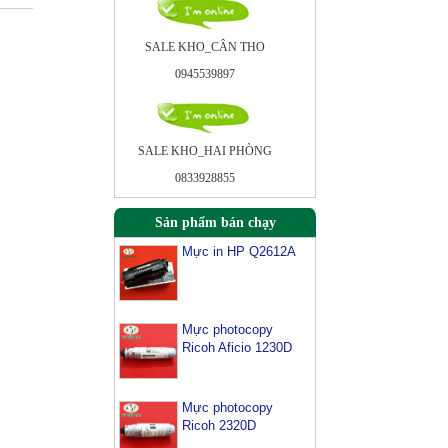
SALE KHO_CÂN THO
0945539897
SALE KHO_HAI PHÒNG
0833928855
Sản phẩm bán chạy
Mực in HP Q2612A
Mực photocopy
Ricoh Aficio 1230D
Mực photocopy
Ricoh 2320D