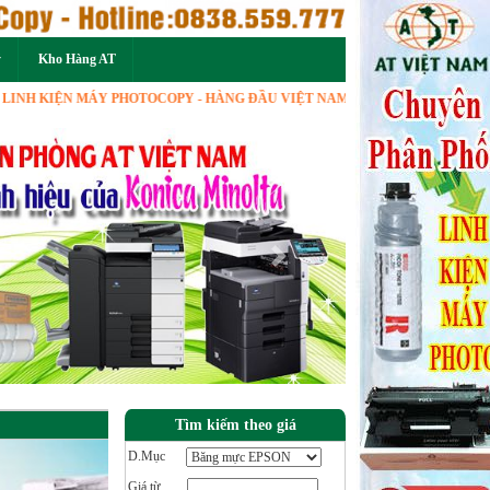
ý
Kho Hàng AT
IỆN MÁY PHOTOCOPY - HÀNG ĐẦU VIỆT NAM
Next
Tìm kiếm theo giá
D.Mục
Giá từ