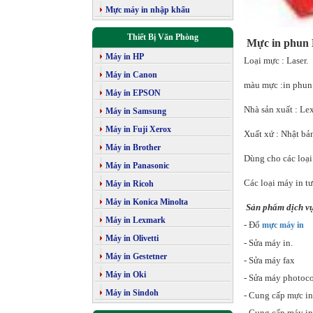
Mực máy in nhập khẩu
Thiết Bị Văn Phòng
Mực in phun
Máy in HP
Loại mực : Laser.
Máy in Canon
màu mực :in phun
Máy in EPSON
Nhà sản xuất : Le
Máy in Samsung
Máy in Fuji Xerox
Xuất xứ : Nhật bả
Máy in Brother
Dùng cho các loại
Máy in Panasonic
Các loại máy in 
Máy in Ricoh
Máy in Konica Minolta
Sản phẩm dịch v
Máy in Lexmark
- Đổ
mực máy in
Máy in Olivetti
- Sửa máy in.
Máy in Gestetner
- Sửa máy fax
Máy in Oki
- Sửa máy photoc
Máy in Sindoh
- Cung cấp mực in
- Cung cấp máy in