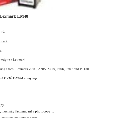
 Lexmark LM48
 mầu.
xmark.
n.
 máy in : Lexmark.
tương thích :Lexmark Z703, Z705, Z715, P706, P707 and P3150
ụ AT VIỆT NAM cung cấp:
opy.
, mực máy fax,
mực máy photocopy…
, máy fax, máy photocopy.