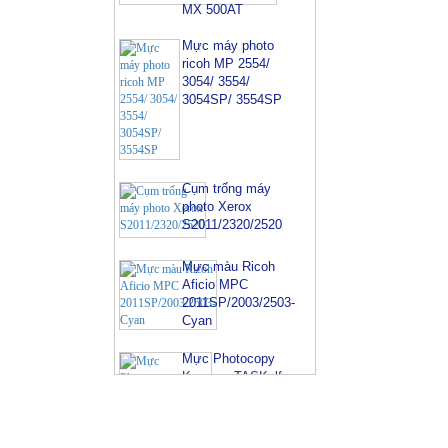
Mực máy photo
ricoh MP 2554/
3054/ 3554/
3054SP/ 3554SP
Cụm trống máy
photo Xerox
S2011/2320/2520
Mực màu Ricoh
Aficio MPC
2011SP/2003/2503-
Cyan
Mực Photocopy
Kyocera TASKalfa
4002i/5002i/6002i-
TK 6329