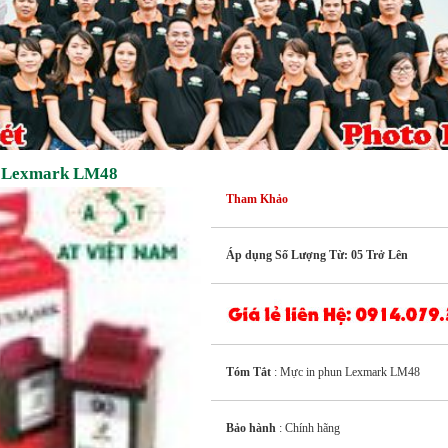
n Lexmark LM48
Tham Khảo
Áp dụng Số Lượng Từ: 05 Trở Lên
Tóm Tắt
: Mực in phun Lexmark LM48
Bảo hành
: Chính hãng