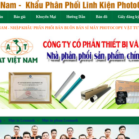
án
Báo giá
Khuyến Mại
Hướng Dẫn
Bản đồ
Giấy đăng k
HẬP KHẨU PHÂN PHỐI BÁN BUÔN BÁN SỈ MÁY PHOTOCOPY VẬT TƯ LINH K
Previous
g
»
Mực in Lexmark
»
Mực in phun Lexmark