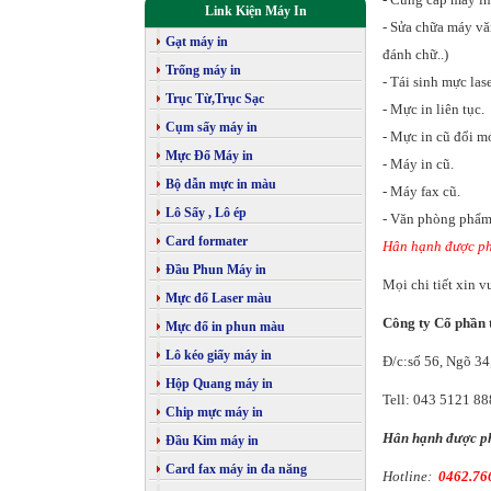
Link Kiện Máy In
- Sửa chữa máy vă
Gạt máy in
đánh chữ..)
Trống máy in
- Tái sinh mực lase
Trục Từ,Trục Sạc
- Mực in liên tục.
Cụm sấy máy in
- Mực in cũ đổi mớ
Mực Đổ Máy in
- Máy in cũ.
Bộ dẫn mực in màu
- Máy fax cũ.
Lô Sấy , Lô ép
- Văn phòng phẩm
Card formater
Hân hạnh được ph
Đầu Phun Máy in
Mọi chi tiết xin v
Mực đổ Laser màu
Công ty Cổ phần 
Mực đổ in phun màu
Lô kéo giấy máy in
Đ/c:số 56, Ngõ 34
Hộp Quang máy in
Tell: 043 5121 88
Chip mực máy in
Hân hạnh được ph
Đầu Kim máy in
Card fax máy in đa năng
Hotline:
0462.766