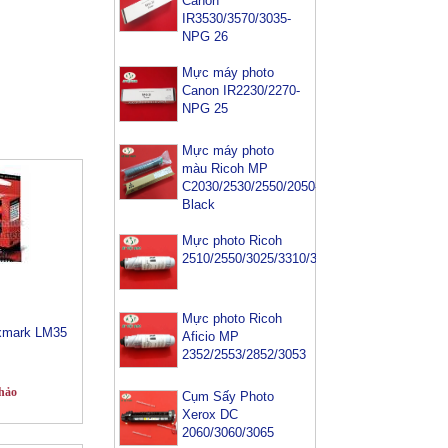
Canon
IR3530/3570/3035-
NPG 26
Mực máy photo
Canon IR2230/2270-
NPG 25
Mực máy photo
màu Ricoh MP
C2030/2530/2550/2050-
Black
Mực photo Ricoh
2510/2550/3025/3310/3350/3352/3353
Mực photo Ricoh
xmark LM35
Aficio MP
2352/2553/2852/3053
hảo
Cụm Sấy Photo
Xerox DC
2060/3060/3065