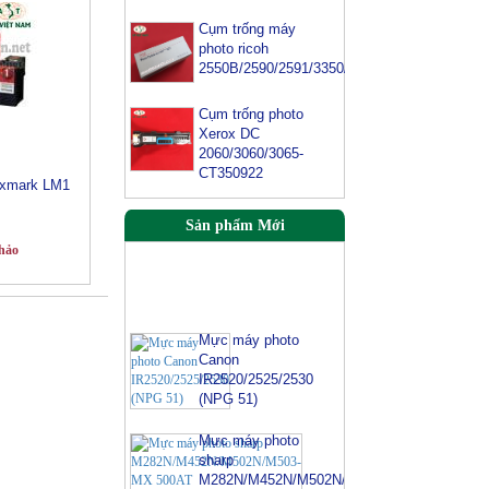
Cụm trống máy
photo ricoh
2550B/2590/2591/3350/3352
Cụm trống photo
Xerox DC
2060/3060/3065-
CT350922
exmark LM1
Sản phẩm Mới
hảo
Mực máy photo
Canon
IR2520/2525/2530
(NPG 51)
Mực máy photo
sharp
M282N/M452N/M502N/M503-
MX 500AT