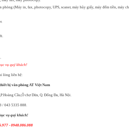
n phòng (Máy in, fax, photocopy, UPS, scaner, máy hủy giấy, máy đếm tiền, máy 
r.
i.
.
ục vụ quý khách!
ui lòng liên hệ:
thiết bị văn phòng AT Việt Nam
,P.Hoàng Cầu,Ô chợ Dừa, Q. Đống Đa, Hà Nội.
8 / 043 5335 888.
ục vụ quý khách!
.977 - 0948.086.088