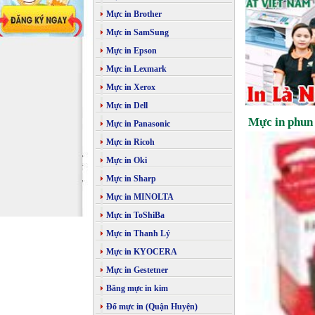
Mực in Brother
Mực in SamSung
Mực in Epson
Mực in Lexmark
Mực in Xerox
Mực in Dell
Mực in phu
Mực in Panasonic
Mực in Ricoh
Mực in Oki
Mực in Sharp
Mực in MINOLTA
Mực in ToShiBa
Mực in Thanh Lý
Mực in KYOCERA
Mực in Gestetner
Băng mực in kim
Đổ mực in (Quận Huyện)