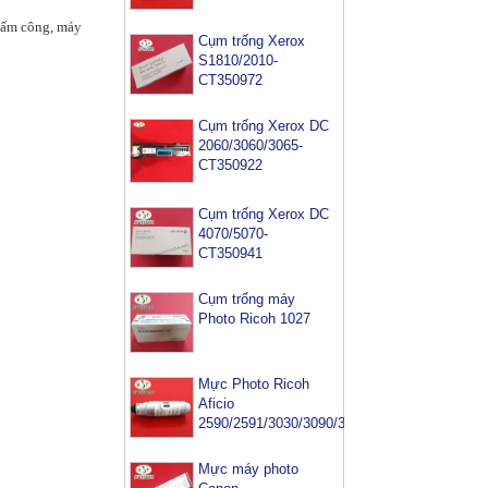
chấm công, máy
Cụm trống Xerox
S1810/2010-
CT350972
Cụm trống Xerox DC
2060/3060/3065-
CT350922
Cụm trống Xerox DC
4070/5070-
CT350941
Cụm trống máy
Photo Ricoh 1027
Mực Photo Ricoh
Aficio
2590/2591/3030/3090/3391
Mực máy photo