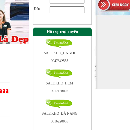
Đến
Hỗ trợ trực tuyến
SALE KHO_HA NOI
0947642555
SALE KHO_HCM
0917138093
SALE KHO_ÐÀ NANG
0816220055