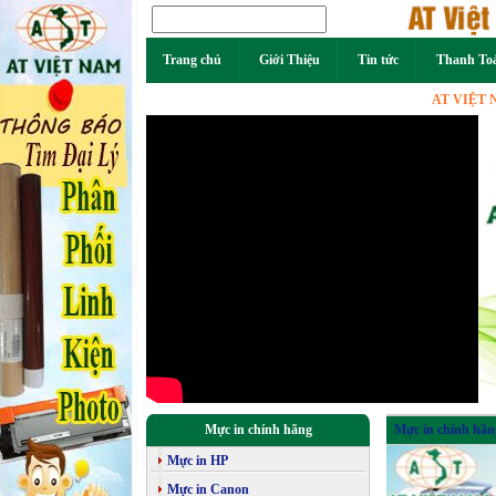
Trang chủ
Giới Thiệu
Tin tức
Thanh To
AT VIỆT NAM - N
Mực in chính hãng
Mực in chính hãn
Mực in HP
Mực in Canon